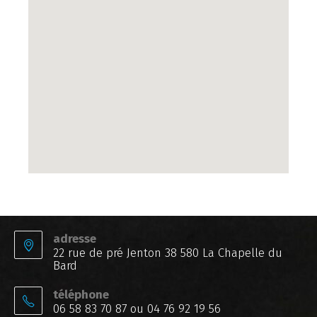
adresse
22 rue de pré Jenton 38 580 La Chapelle du
Bard
téléphone
06 58 83 70 87 ou 04 76 92 19 56