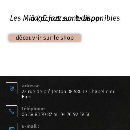
Les MiragE jazz sont disponibles à l'achat sur le shop
découvrir sur le shop
adresse
22 rue de pré Jenton 38 580 La Chapelle du
Bard
téléphone
06 58 83 70 87 ou 04 76 92 19 56
E-mail :